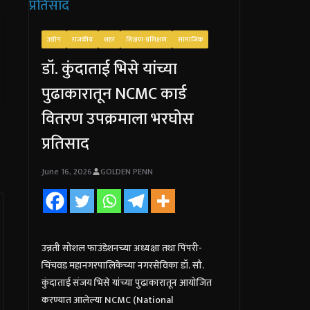
उद्योग
राजकीय
शहर
शिक्षण-प्रशिक्षण
सामाजिक
डॉ. कुंदाताई भिसे यांच्या
पुढाकारातून NCMC कार्ड
वितरण उपक्रमाला भरघोस
प्रतिसाद
June 16, 2026
GOLDEN PENN
उन्नती सोशल फाउंडेशनच्या अध्यक्षा तथा पिंपरी-
चिंचवड महानगरपालिकेच्या नगरसेविका डॉ. सौ.
कुंदाताई संजय भिसे यांच्या पुढाकारातून आयोजित
करण्यात आलेल्या NCMC (National