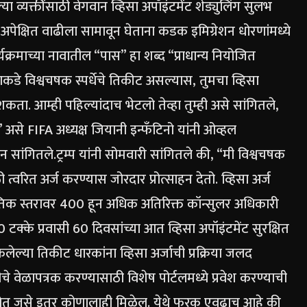
ा व्यक्तींसाठी वेगवान व्हिसा अपॉइंटमेंट शेड्युलिंग सुलभ
च्या अपेक्षित वाढीला सामावून घेताना कडक इमिग्रेशन धोरणांमध्ये
यक्रमाच्या नावातील “पास” हा शब्द “प्राधान्य नियोजित
ाकडे विश्वचषक स्पर्धेचे तिकीट असल्यास, तुमचा व्हिसा
 शकता. आम्ही पहिल्यांदाच भेटलो तेव्हा तुम्ही असे सांगितले,
 असे FIFA अध्यक्ष जियानी इन्फँटिनो यांनी ओव्हल
ान सांगितले.
ट्रम्प यांनी सोमवारी सांगितले की, “मी विश्वचषक
साठी त्वरित अर्ज करण्यास जोरदार प्रोत्साहन देतो.
व्हिसा अर्ज
गतिक स्तरावर 400 हून अधिक अतिरिक्त कॉन्सुलर अधिकारी
टक्के प्रवासी 60 दिवसांच्या आत व्हिसा अपॉइंटमेंट सुरक्षित
केलेल्या तिकीट धारकांना व्हिसा अर्जाची प्रक्रिया जलद
े वेळापत्रक करण्यासाठी विशेष पोर्टलमध्ये प्रवेश करण्याची
ोत जसे इतर कोणालाही मिळेल. येथे फरक एवढाच आहे की