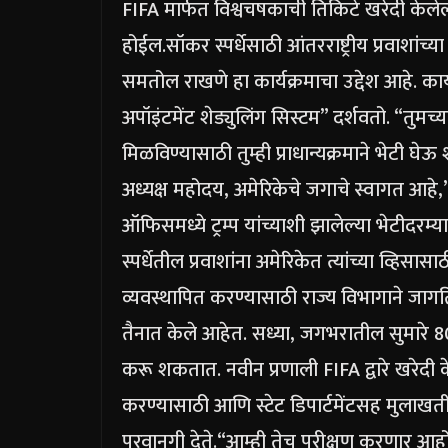
FIFA मार्फत विश्वचषकाची तिकिटे खरेदी केलेल्य
होईल.
सॉकर स्पर्धेसाठी आंतरराष्ट्रीय प्रवाशां
समतोल राखणे हा कार्यक्रमाचा उद्देश आहे. कार्
अपॉइंटमेंट शेड्युलिंग सिस्टम” दर्शवतो.
“तुमच्य
मिळविण्यासाठी तुम्ही प्राधान्यक्रमाने भेटी घेऊ
अध्यक्ष महोदय, अमेरिकेचे जगाचे स्वागत आहे,”
ऑफिसमध्ये ट्रम्प यांच्याशी झालेल्या भेटीदरम्य
स्पर्धेतील प्रवाशांना अमेरिकेत त्यांच्या व्हिसा
व्यवस्थापित करण्यासाठी राज्य विभागाने जा
तैनात केले आहेत. सध्या, जगभरातील सुमारे 80 
करू शकतात.
नवीन प्रणाली FIFA द्वारे खरेदी 
करण्यासाठी आणि स्टेट डिपार्टमेंटसह मुलाखतीच
परवानगी देते.
“आम्ही तेच परीक्षण करणार आह