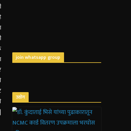
join whatsapp group
उद्योग