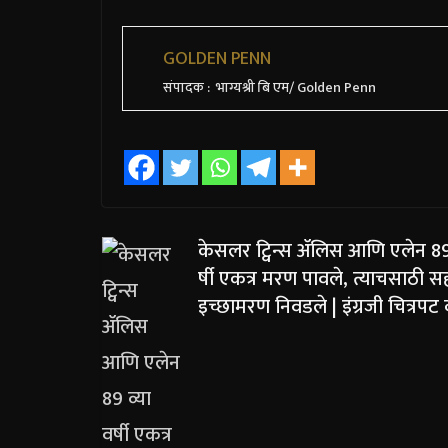
GOLDEN PENN
संपादक : भाग्यश्री बि एम/ Golden Penn
केसलर ट्विन्स ॲलिस आणि एलेन 89 
र्षी एकत्र मरण पावले, त्याचसाठी स
इच्छामरण निवडले | इंग्रजी चित्रपट 