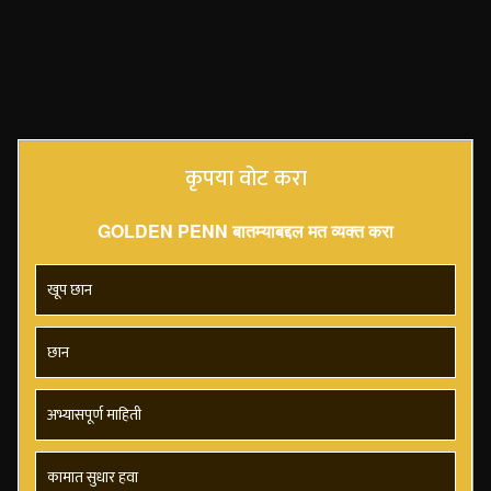
कृपया वोट करा
GOLDEN PENN बातम्याबद्दल मत व्यक्त करा
खूप छान
छान
अभ्यासपूर्ण माहिती
कामात सुधार हवा