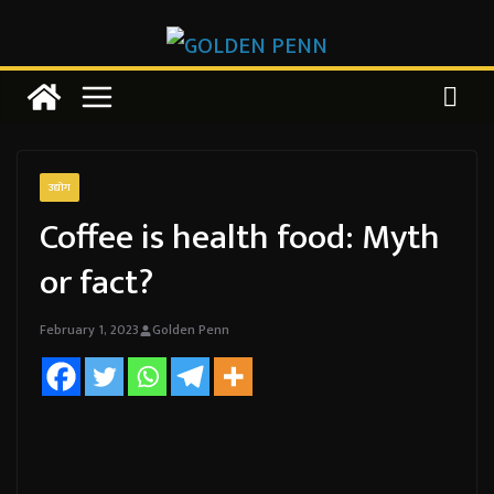
Skip
to
content
उद्योग
Coffee is health food: Myth
or fact?
February 1, 2023
Golden Penn