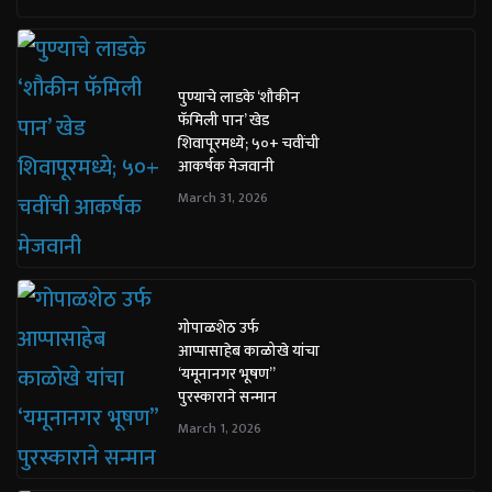
पुण्याचे लाडके ‘शौकीन
फॅमिली पान’ खेड
शिवापूरमध्ये; ५०+ चवींची
आकर्षक मेजवानी
March 31, 2026
गोपाळशेठ उर्फ
आप्पासाहेब काळोखे यांचा
‘यमूनानगर भूषण”
पुरस्काराने सन्मान
March 1, 2026