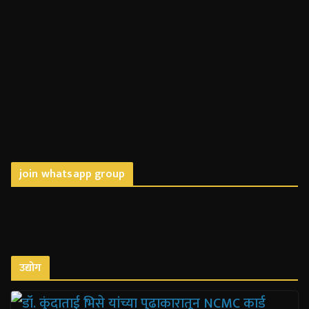
join whatsapp group
उद्योग