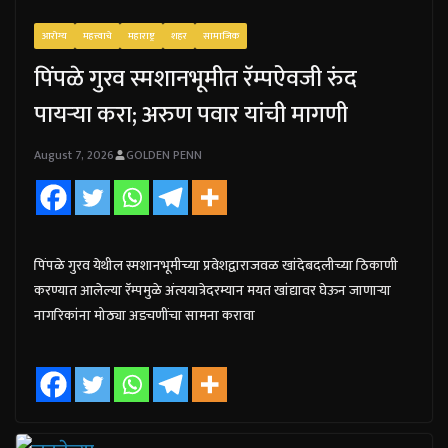
आरोग्य
महत्त्वाचे
महाराष्ट्र
शहर
सामाजिक
पिंपळे गुरव स्मशानभूमीत रॅम्पऐवजी रुंद
पायऱ्या करा; अरुण पवार यांची मागणी
August 7, 2026
GOLDEN PENN
पिंपळे गुरव येथील स्मशानभूमीच्या प्रवेशद्वाराजवळ खांदेबदलीच्या ठिकाणी
करण्यात आलेल्या रॅम्पमुळे अंत्ययात्रेदरम्यान मयत खांद्यावर घेऊन जाणाऱ्या
नागरिकांना मोठ्या अडचणींचा सामना करावा