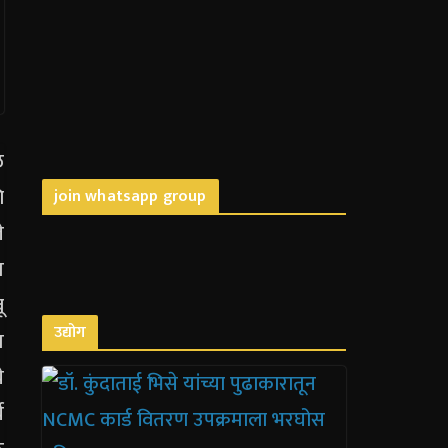
join whatsapp group
उद्योग