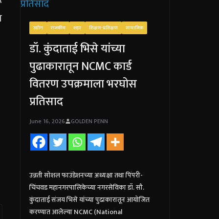
उद्योग
राजकीय
शहर
शिक्षण-प्रशिक्षण
सामाजिक
डॉ. कुंदाताई भिसे यांच्या
पुढाकारातून NCMC कार्ड
वितरण उपक्रमाला भरघोस
प्रतिसाद
June 16, 2026
GOLDEN PENN
उन्नती सोशल फाउंडेशनच्या अध्यक्षा तथा पिंपरी-
चिंचवड महानगरपालिकेच्या नगरसेविका डॉ. सौ.
कुंदाताई संजय भिसे यांच्या पुढाकारातून आयोजित
करण्यात आलेल्या NCMC (National