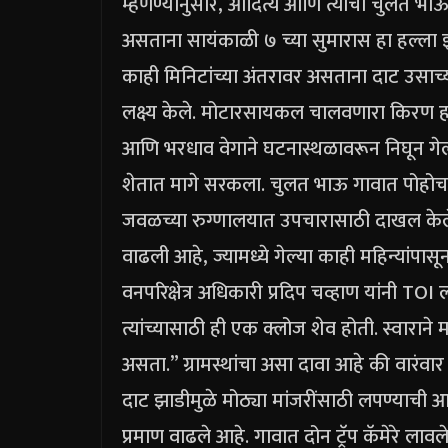
म्हणण्यानुसार, आदित्य आणि त्याचा चुलत भा
असताना सायंकाळी ७ च्या सुमारास हा हल्ला
काही मिनिटांच्या अंतरावर असताना दाट उसाच्
लक्ष्य केले.
मोटारसायकल चालवणारा किरण ह
आणि भरधाव वेगाने घटनास्थळावरून निघून गेला.
शेतात मागे सरकला.
चुलत भाऊ गावात पोहोचण्
जवळच्या रुग्णालयात उपचारासाठी दाखल केले. 
वाढली आहे, ज्यामध्ये गेल्या काही महिन्यांप
वनपरिक्षेत्र अधिकारी प्रदिप चव्हाण यांनी TO
त्यांच्यासाठी ही एक क्लोज शेव होती. स्वारा
असता.”
ग्रामस्थांचा असा दावा आहे की वारंव
दाट झाडीमुळे मोठ्या मांजरींसाठी लपण्याची आ
प्रमाण वाढले आहे.
गावात दोन ट्रॅप कॅमेरे लावले