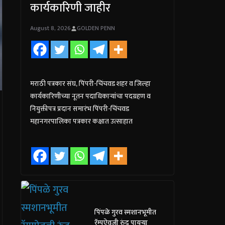
कार्यकारिणी जाहीर
August 8, 2026
GOLDEN PENN
मराठी पत्रकार संघ, पिंपरी-चिंचवड शहर व जिल्हा
कार्यकारिणीच्या नूतन पदाधिकाऱ्यांचा पदग्रहण व
नियुक्तीपत्र प्रदान समारंभ पिंपरी-चिंचवड
महानगरपालिका पत्रकार कक्षात उत्साहात
पिंपळे गुरव स्मशानभूमीत
रॅम्पऐवजी रुंद पायऱ्या