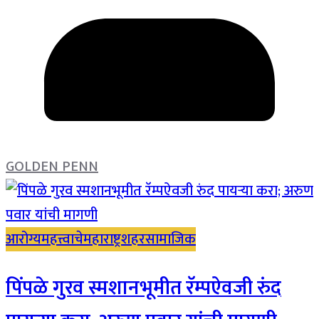
GOLDEN PENN
आरोग्य
महत्त्वाचे
महाराष्ट्र
शहर
सामाजिक
पिंपळे गुरव स्मशानभूमीत रॅम्पऐवजी रुंद