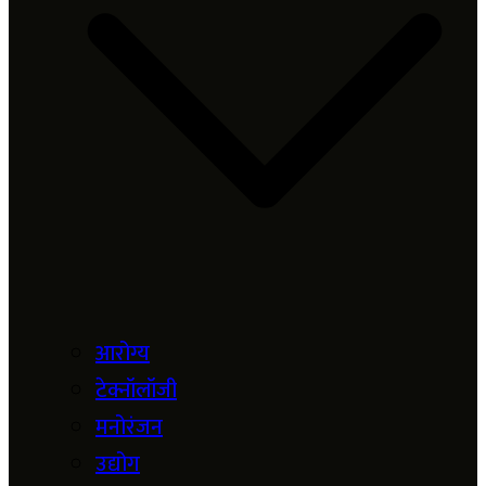
आरोग्य
टेक्नॉलॉजी
मनोरंजन
उद्योग