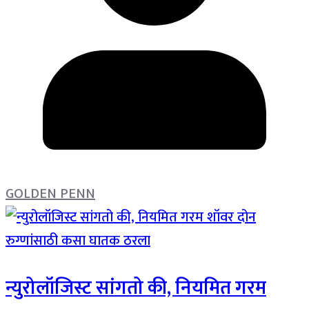
GOLDEN PENN
न्युरोलॉजिस्ट सांगतो की, नियमित गरम