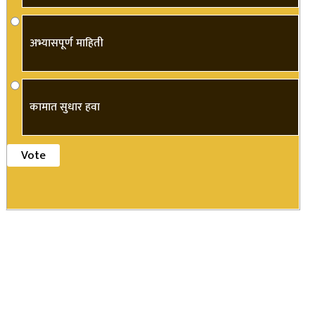
अभ्यासपूर्ण माहिती
कामात सुधार हवा