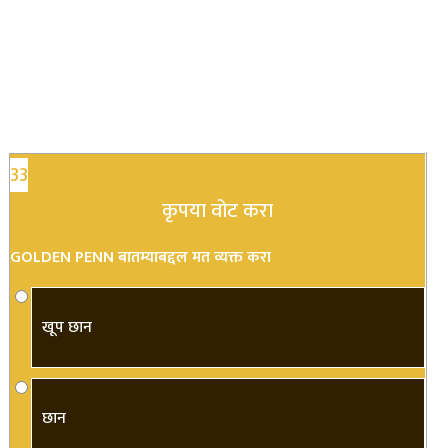
33
कृपया वोट करा
GOLDEN PENN बातम्याबद्दल मत व्यक्त करा
खूप छान
छान