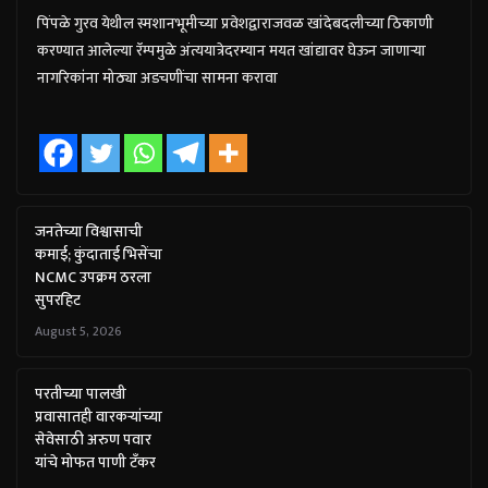
पिंपळे गुरव येथील स्मशानभूमीच्या प्रवेशद्वाराजवळ खांदेबदलीच्या ठिकाणी
करण्यात आलेल्या रॅम्पमुळे अंत्ययात्रेदरम्यान मयत खांद्यावर घेऊन जाणाऱ्या
नागरिकांना मोठ्या अडचणींचा सामना करावा
जनतेच्या विश्वासाची
कमाई; कुंदाताई भिसेंचा
NCMC उपक्रम ठरला
सुपरहिट
August 5, 2026
परतीच्या पालखी
प्रवासातही वारकऱ्यांच्या
सेवेसाठी अरुण पवार
यांचे मोफत पाणी टँकर