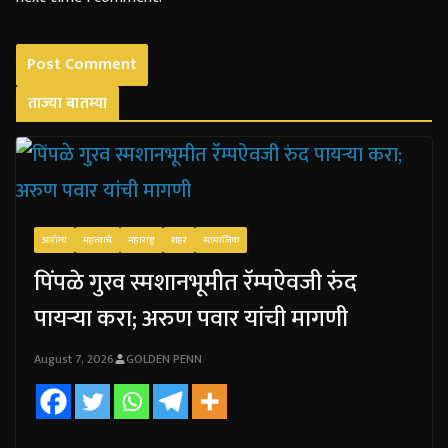
ताज्या बातम्या
आरोग्य
महत्त्वाचे
महाराष्ट्र
शहर
सामाजिक
पिंपळे गुरव स्मशानभूमीत रॅम्पऐवजी रुंद
पायऱ्या करा; अरुण पवार यांची मागणी
August 7, 2026
GOLDEN PENN