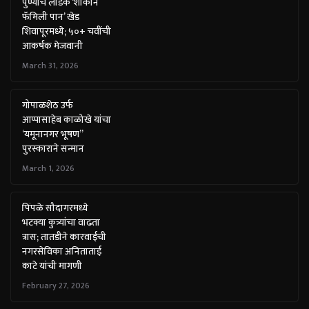
पुण्याचे लाडके ‘शौकीन
फॅमिली पान’ खेड
शिवापूरमध्ये; ५०+ चवींची
आकर्षक मेजवानी
March 31, 2026
गोपाळशेठ उर्फ
आप्पासाहेब काळोखे यांचा
‘यमूनानगर भूषण”
पुरस्काराने सन्मान
March 1, 2026
पिंपळे सौदागरमध्ये
भटक्या कुत्र्यांचा वाढता
त्रास; तातडीने कारवाईची
नगरसेविका अनिताताई
काटे यांची मागणी
February 27, 2026