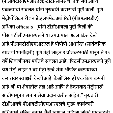
(पीआयटीसीएमआरएल)-टाटा-सीमेंसचा एक संघ आणि
प्रकल्पाची सवलत-यांनी गुरुवारी कराराची पुष्टी केली. पुणे
मेट्रोपॉलिटन रीजन डेव्हलपमेंट अथॉरिटी (पीएमआरडीए)
अधिका officials ्यांनी टीओआयला पुष्टी दिली की
पीआयटीसीएमआरएलने या उपक्रमाला ध्वजांकित केले
आहे.
पीआयटीसीएमआरएल हे पीपीपी-आधारित (सार्वजनिक
खाजगी भागीदारी) पुणे मेट्रो लाइन 3 प्रोजेक्टसाठी मानून ते 35
वर्षे शिवाजीनगर पर्यंतचे सवलत आहे.
“पिटसीएमआरएलने पुणे
येथे मेट्रो लाइन 3 वर मेट्रो रेल्वे सेवा ऑपरेट करण्याच्या
करारावर स्वाक्षरी केली आहे. केओलिस ही एक फ्रेंच कंपनी
आहे जी या क्षेत्रातील तज्ञ आहे आणि ते हैदराबाद मेट्रोसाठी
आधीपासूनच समान सेवा प्रदान करीत आहेत,” गुरुवारी
टीओआयचे पीआयटीसीएमआरएलचे मुख्य कार्यकारी
अधिकारी अनिल कुमार सैनी म्हणाले.
महिला लोको पायलटची