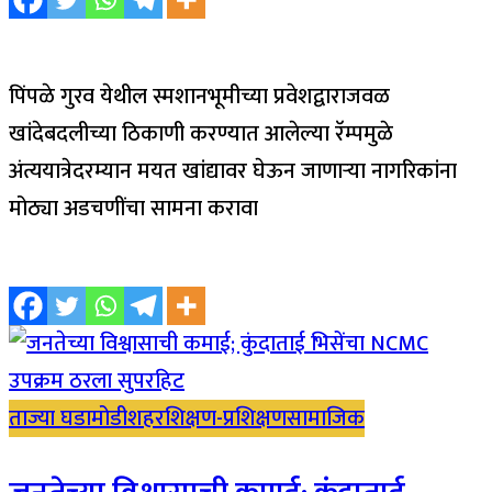
पिंपळे गुरव येथील स्मशानभूमीच्या प्रवेशद्वाराजवळ
खांदेबदलीच्या ठिकाणी करण्यात आलेल्या रॅम्पमुळे
अंत्ययात्रेदरम्यान मयत खांद्यावर घेऊन जाणाऱ्या नागरिकांना
मोठ्या अडचणींचा सामना करावा
ताज्या घडामोडी
शहर
शिक्षण-प्रशिक्षण
सामाजिक